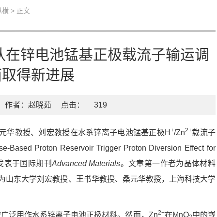
纵横
> 正文
团队在锌电池锰基正极载流子输运调
面取得新进展
作者：赵晓茹
点击：
319
+
2+
元华教授、刘宏教授在水系锌离子电池锰基正极H
/Zn
载流子
n Reservoir Trigger Proton Diversion Effect for
ies”为题发表于国际期刊
Advanced Materials
。文章第一作者为晶体材料
者为山东大学刘宏教授、王书华教授、桑元华教授，上海科技大学
。
2+
广泛用作水系锌离子电池正极材料。然而，Zn
在MnO
中的嵌