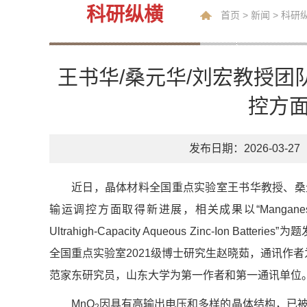
科研纵横
首页
>
新闻
>
科研
王书华/桑元华/刘宏教授
控方
发布日期：2026-03-27
近日，晶体材料全国重点实验室王书华教授、桑
输运调控方面取得新进展，相关成果以“Manganese‑Based Proto
Ultrahigh‑Capacity Aqueous Zinc‑Ion Batter
全国重点实验室2021级博士研究生赵晓茹，通讯作
范家东研究员，山东大学为第一作者和第一通讯单位
MnO
因具有高输出电压和多样的晶体结构，已被