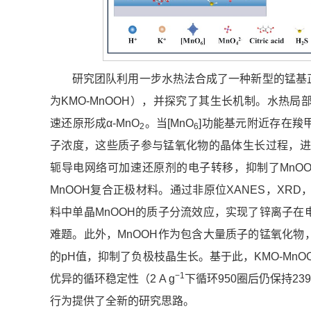
研究团队利用一步水热法合成了一种新型的锰基正极
为KMO-MnOOH），并探究了其生长机制。水热局部
速还原形成α-MnO
。当[MnO
]功能基元附近存在羧
2
6
子浓度，这些质子参与锰氧化物的晶体生长过程，进而
轭导电网络可加速还原剂的电子转移，抑制了MnOO
MnOOH复合正极材料。通过非原位XANES，XR
料中单晶MnOOH的质子分流效应，实现了锌离子
难题。此外，MnOOH作为包含大量质子的锰氧化
的pH值，抑制了负极枝晶生长。基于此，KMO-MnOO
−1
优异的循环稳定性（2 A g
下循环950圈后仍保持239.3
行为提供了全新的研究思路。