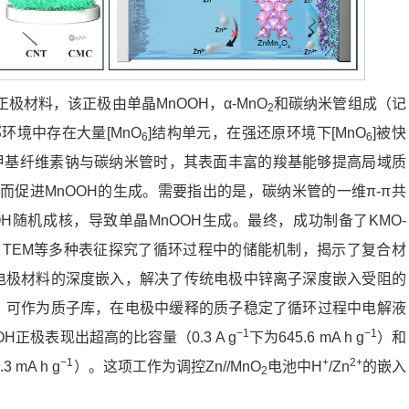
材料，该正极由单晶MnOOH，α-MnO
和碳纳米管组成（记
2
环境中存在大量[MnO
]结构单元，在强还原环境下[MnO
]被快
6
6
甲基纤维素钠与碳纳米管时，其表面丰富的羧基能够提高局域质
促进MnOOH的生成。需要指出的是，碳纳米管的一维π-π共
H随机成核，导致单晶MnOOH生成。最终，成功制备了KMO-
D，TEM等多种表征探究了循环过程中的储能机制，揭示了复合材
在电极材料的深度嵌入，解决了传统电极中锌离子深度嵌入受阻的
物，可作为质子库，在电极中缓释的质子稳定了循环过程中电解液
−1
−1
H正极表现出超高的比容量（0.3 A g
下为645.6 mA h g
）和
−1
+
2+
 mA h g
）。这项工作为调控Zn//MnO
电池中H
/Zn
的嵌入
2