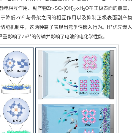
2
静电相互作用、副产物Zn
SO
(OH)
·xH
O在正极表面的覆盖，
4
4
6
2
2+
于降低Zn
与骨架之间的相互作用以及抑制正极表面副产物
+
入储能机制中，这两种离子表现出竞争性嵌入行为。H
优先嵌入
2+
重影响了Zn
的传输并影响了电池的电化学性能。