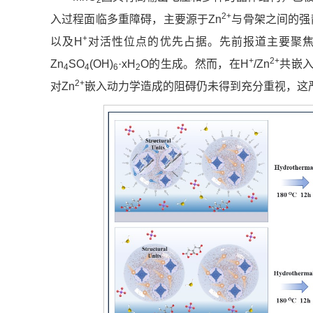
2
2+
入过程面临多重障碍，主要源于Zn
与骨架之间的强
+
以及H
对活性位点的优先占据。先前报道主要聚焦
+
2+
Zn
SO
(OH)
·xH
O的生成。然而，在H
/Zn
共嵌
4
4
6
2
2+
对Zn
嵌入动力学造成的阻碍仍未得到充分重视，这严