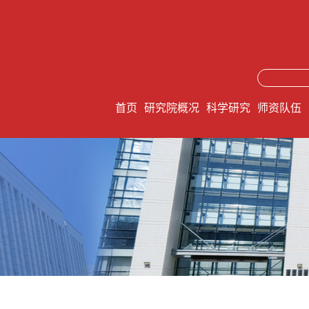
首页
研究院概况
科学研究
师资队伍