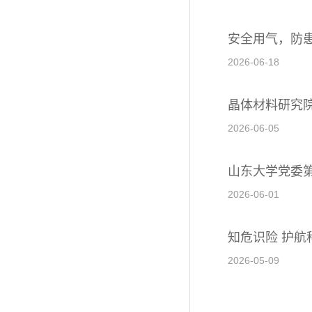
安全用气，防患
2026-06-18
晶体材料研究
2026-06-05
山东大学党委第
2026-06-01
知危识险 护航
2026-05-09