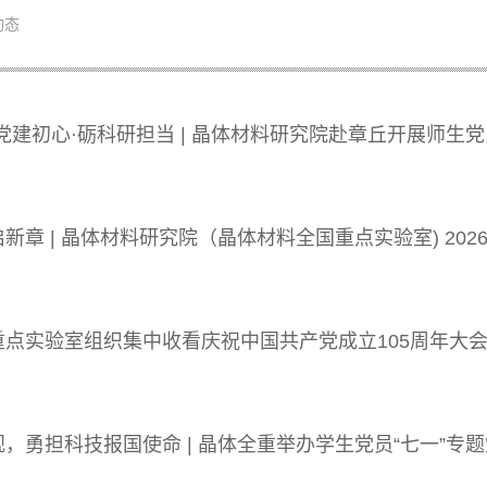
动态
党建初心·砺科研担当 | 晶体材料研究院赴章丘开展师生党员
章 | 晶体材料研究院（晶体材料全国重点实验室) 2026年
点实验室组织集中收看庆祝中国共产党成立105周年大
勇担科技报国使命 | 晶体全重举办学生党员“七一”专题党课