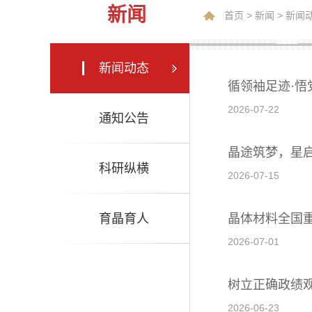
新闻
首页
>
新闻
>
新闻
新闻动态
循领袖足迹·悟
2026-07-22
通知公告
晶途筑梦，星启新
科研纵横
2026-07-15
育晶育人
晶体材料全国重
2026-07-01
树立正确政绩观，
2026-06-23