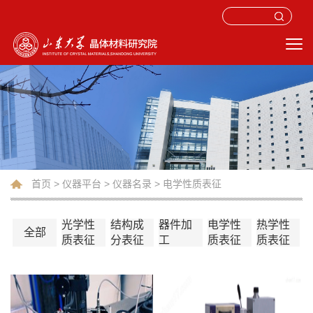
首页
>
仪器平台
>
仪器名录
>
电学性质表征
光学性
结构成
器件加
电学性
热学性
全部
质表征
分表征
工
质表征
质表征